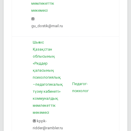
мемлекеттік
мекемесі
gu_dostik@mail.ru
Шығыс
Қазақстан
облысының
«Риддер
қаласының
психологиялық
Педагог-
–педагогикалық
1
психолог
түзеу кабинеті»
коммуналдық
мемлекеттік
мекемесі
kppk-
ridder@rambler.ru