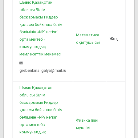
Шығыс Қазақстан
облысы Білім
басқармасы Риддер
1
қаласы бойынша білім
бөлімінің «№9 негізгі
Математика
Жоқ
орта мектебі»
оқытушысы
коммуналдық
мемлекеттік мекемесі
grebenkina_galya@mail.ru
Шығыс Қазақстан
облысы Білім
басқармасы Риддер
қаласы бойынша білім
6
бөлімінің «№9 негізгі
Физика пәні
орта мектебі»
мұғалімі
коммуналдық