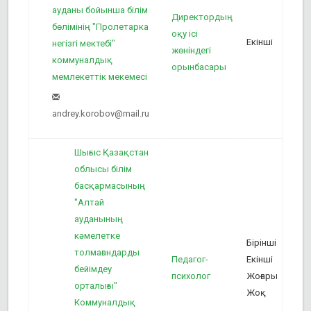
ауданы бойынша білім
Директордың
1
бөлімінің "Пролетарка
оқу ісі
Екінші
негізгі мектебі"
жөніндегі
коммуналдық
орынбасары
мемлекеттік мекемесі
andrey.korobov@mail.ru
Шығыс Қазақстан
облысы білім
басқармасының
"Алтай
ауданының
кәмелетке
Бірінші
толмағандарды
Педагог-
Екінші
4
бейімдеу
психолог
Жоғары
орталығы"
Жоқ
Коммуналдық