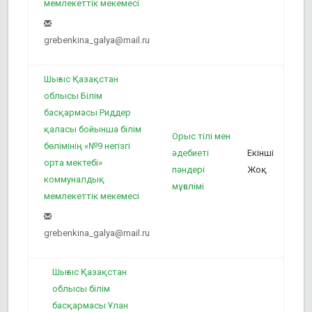
мемлекеттік мекемесі
grebenkina_galya@mail.ru
Шығыс Қазақстан
облысы Білім
басқармасы Риддер
3
қаласы бойынша білім
Орыс тілі мен
бөлімінің «№9 негізгі
әдебиеті
Екінші
орта мектебі»
пәндері
Жоқ
коммуналдық
мұғалімі
мемлекеттік мекемесі
grebenkina_galya@mail.ru
Шығыс Қазақстан
облысы білім
басқармасы Ұлан