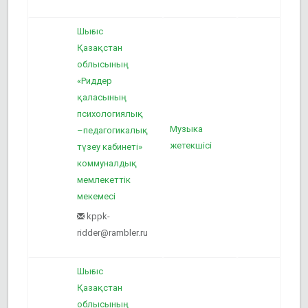
Шығыс
Қазақстан
облысының
«Риддер
қаласының
психологиялық
Музыка
–педагогикалық
1
жетекшісі
түзеу кабинеті»
коммуналдық
мемлекеттік
мекемесі
kppk-
ridder@rambler.ru
Шығыс
Қазақстан
облысының