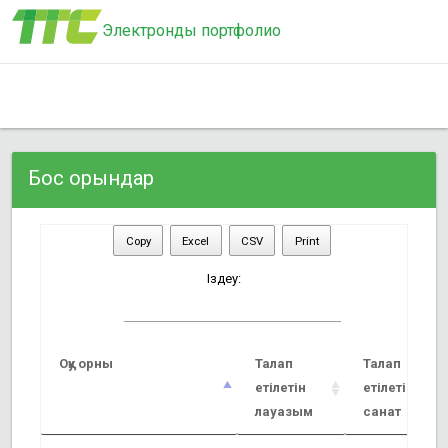
Электронды портфолио
Бос орындар
Copy
Excel
CSV
Print
Іздеу:
Оқу орны
Талап
Талап
етілетін
етілетін
лауазым
санат