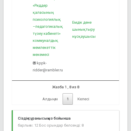
«Риддер
қаласының
психологиялық
Емдік дене
–педагогикалық
шынықтыру
1
түзеу кабинеті»
нұсқаушысы
коммуналдық
мемлекеттік
мекемесі
kppk-
ridder@rambler.ru
Жазба 1 , 8 из 8
Алдыңғы
1
Келесі
Сіздің сұранысыңыз бойынша
барлығы: 12 Бос орындар
белсенді: 8