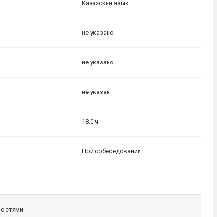
Казахский язык
не указано
не указано
не указан
18.0 ч.
При собеседовании
ностями