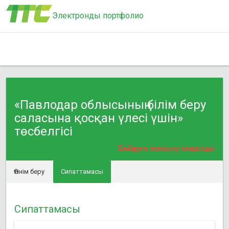
Электронды портфолио
«Павлодар облысының білім беру
саласына қосқан үлесі үшін»
төсбелгісі
Байқауға жазылу аяқталды
Өтінім беру
Сипаттамасы
Сипаттамасы