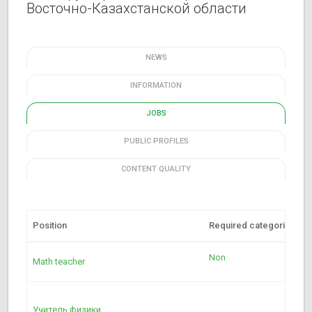
Восточно-Казахстанской области
NEWS
INFORMATION
JOBS
PUBLIC PROFILES
CONTENT QUALITY
Position
Required categories
L
Non
Р
Math teacher
Р
Учитель физики