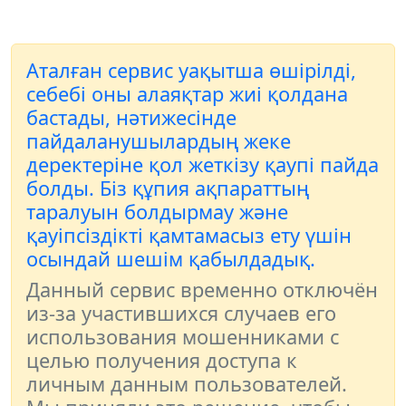
Аталған сервис уақытша өшірілді,
себебі оны алаяқтар жиі қолдана
бастады, нәтижесінде
пайдаланушылардың жеке
деректеріне қол жеткізу қаупі пайда
болды. Біз құпия ақпараттың
таралуын болдырмау және
қауіпсіздікті қамтамасыз ету үшін
осындай шешім қабылдадық.
Данный сервис временно отключён
из-за участившихся случаев его
использования мошенниками с
целью получения доступа к
личным данным пользователей.