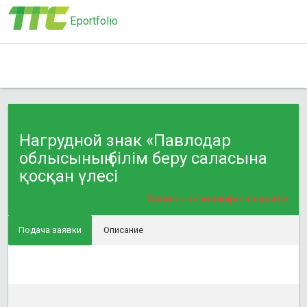
Eportfolio
Нагрудной знак «Павлодар
облысының білім беру саласына
қосқан үлесі
Запись на конкурс закрыта
Подача заявки
Описание