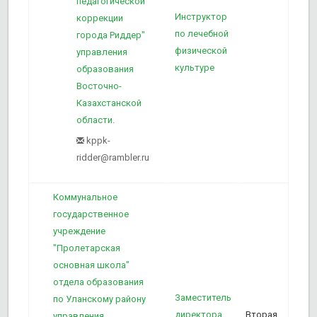
педагогической
Инструктор
коррекции
по лечебной
города Риддер"
1
физической
управления
культуре
образования
Восточно-
Казахстанской
области.
kppk-
ridder@rambler.ru
Коммунальное
государственное
учреждение
"Пролетарская
основная школа"
отдела образования
Заместитель
1
по Уланскому району
директора
Вторая
управления