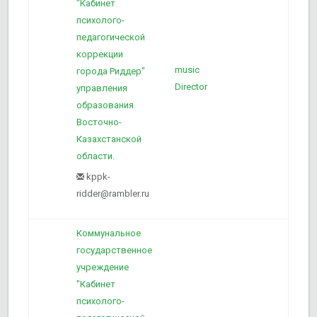
"Кабинет
психолого-
педагогической
коррекции
music
города Риддер"
1
Director
управления
образования
Восточно-
Казахстанской
области.
kppk-
ridder@rambler.ru
Коммунальное
государственное
учреждение
"Кабинет
психолого-