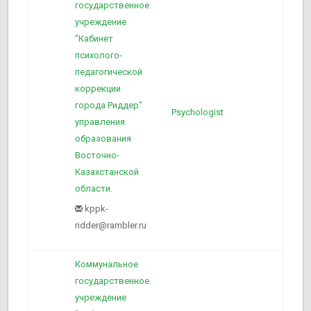
государственное
учреждение
"Кабинет
психолого-
педагогической
коррекции
города Риддер"
Psychologist
1
управления
образования
Восточно-
Казахстанской
области.
kppk-
ridder@rambler.ru
Коммунальное
государственное
учреждение