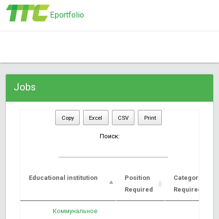
Eportfolio
Jobs
Copy
Excel
CSV
Print
Поиск:
Educational institution
Position
Category
Required
Required
Коммунальное