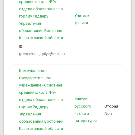
средняя школа №9»
отдела образования по
6
Учитель
городу Риддеру
физики
Управления
образования Восточно-
Казахстанской области
grebenkina_galya@mail.ru
Коммунальное
государственное
учреждение «Основная
средняя школа №9»
3
Учитель
отдела образования по
русского
Вторая
городу Риддеру
языка и
Non
Управления
литературы
образования Восточно-
Казахстанской области