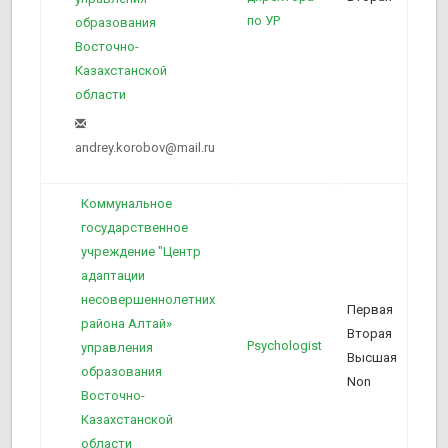
по УР
образования
Восточно-
Казахстанской
области
andrey.korobov@mail.ru
Коммунальное
государственное
учреждение "Центр
адаптации
несовершеннолетних
Первая
района Алтай»
Вторая
Psychologist
4
управления
Высшая
образования
Non
Восточно-
Казахстанской
области